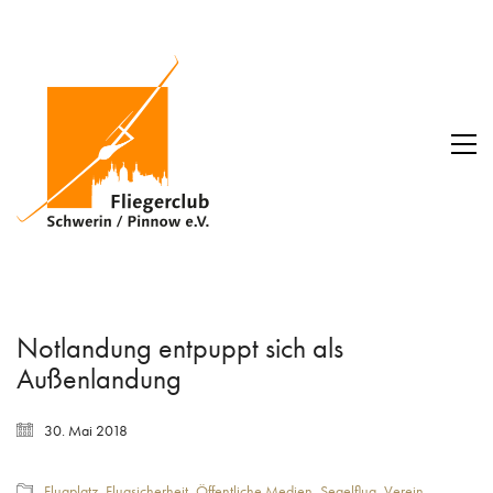
Notlandung entpuppt sich als
Außenlandung
30. Mai 2018
Flugplatz
,
Flugsicherheit
,
Öffentliche Medien
,
Segelflug
,
Verein