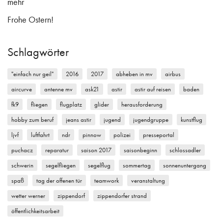
mehr
Frohe Ostern!
Schlagwörter
"einfach nur geil"
2016
2017
abheben in mv
airbus
aircurve
antenne mv
ask21
astir
astir auf reisen
baden
fk9
fliegen
flugplatz
glider
herausforderung
hobby zum beruf
jeans astir
jugend
jugendgruppe
kunstflug
ljvf
luftfahrt
ndr
pinnow
polizei
presseportal
puchacz
reparatur
saison 2017
saisonbeginn
schlossadler
schwerin
segelfliegen
segelflug
sommertag
sonnenuntergang
spaß
tag der offenen tür
teamwork
veranstaltung
wetter werner
zippendorf
zippendorfer strand
öffentlichkeitsarbeit