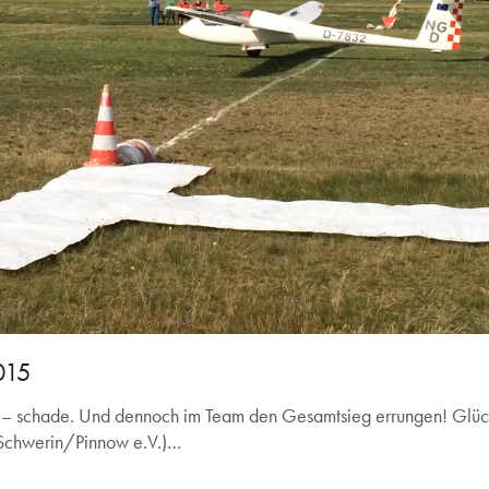
Loaded
:
100.00%
015
ndet – schade. Und dennoch im Team den Gesamtsieg errungen! G
b Schwerin/Pinnow e.V.)…