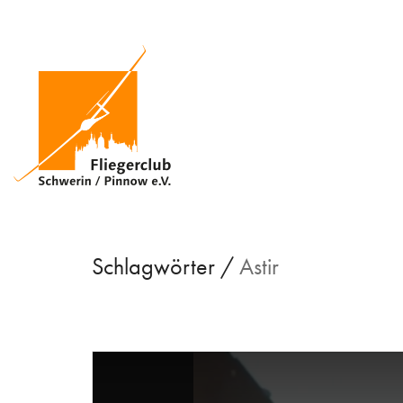
Schlagwörter /
Astir
This
is
a