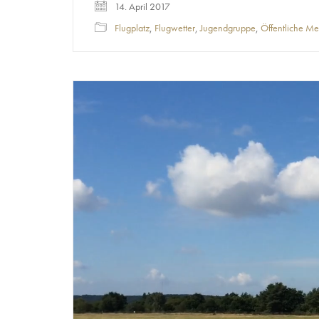
14. April 2017
Flugplatz
,
Flugwetter
,
Jugendgruppe
,
Öffentliche M