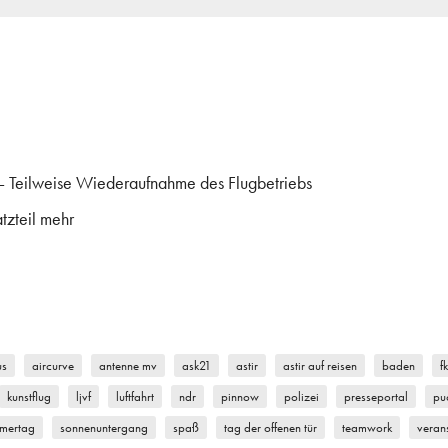
– Teilweise Wiederaufnahme des Flugbetriebs
tzteil mehr
us
aircurve
antenne mv
ask21
astir
astir auf reisen
baden
f
kunstflug
ljvf
luftfahrt
ndr
pinnow
polizei
presseportal
pu
mertag
sonnenuntergang
spaß
tag der offenen tür
teamwork
veran