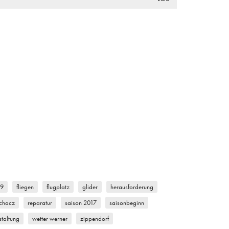
k9
fliegen
flugplatz
glider
herausforderung
chacz
reparatur
saison 2017
saisonbeginn
staltung
wetter werner
zippendorf