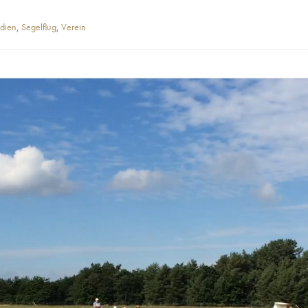
edien
,
Segelflug
,
Verein