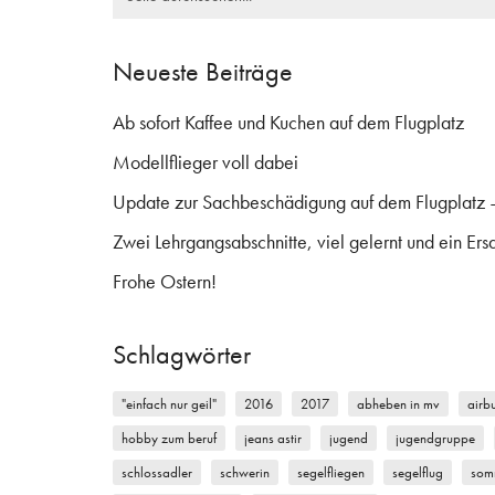
for:
Neueste Beiträge
Ab sofort Kaffee und Kuchen auf dem Flugplatz
Modellflieger voll dabei
Update zur Sachbeschädigung auf dem Flugplatz 
Zwei Lehrgangsabschnitte, viel gelernt und ein Ersa
Frohe Ostern!
Schlagwörter
"einfach nur geil"
2016
2017
abheben in mv
airb
hobby zum beruf
jeans astir
jugend
jugendgruppe
schlossadler
schwerin
segelfliegen
segelflug
som