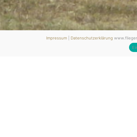
www.fliegerclub-pinnow.de © Copyright 2009 - 2026
All rights reserved. Wecke den Luftsportler in Dir! MV tut gut.
#mvtutgut #soobock #lebenshauptstadt
Impressum
|
Datenschutzerklärung
www.fliegerc
Impressum
Datenschutzerklärung
|
Ei
Wir aus der Sparte Modellflug sind eine bunt gem
In den Flugpausen sitzen wir einfach zusammen und
Der Flugplatz hat 2 Rasenpisten in unterschiedliche
Haben wir Dein Interesse geweckt? Nutze das Kon