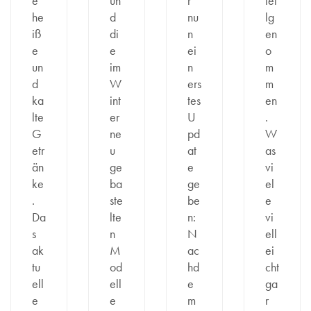
e
un
r
tei
he
d
nu
lg
iß
di
n
en
e
e
ei
o
un
im
n
m
d
W
ers
m
ka
int
tes
en
lte
er
U
.
G
ne
pd
W
etr
u
at
as
än
ge
e
vi
ke
ba
ge
el
.
ste
be
e
Da
lte
n:
vi
s
n
N
ell
ak
M
ac
ei
tu
od
hd
cht
ell
ell
e
ga
e
e
m
r