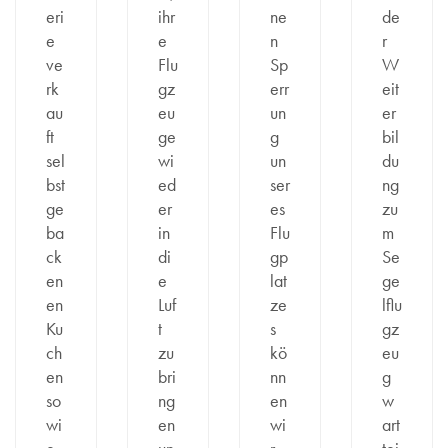
eri
ihr
ne
de
e
e
n
r
ve
Flu
Sp
W
rk
gz
err
eit
au
eu
un
er
ft
ge
g
bil
sel
wi
un
du
bst
ed
ser
ng
ge
er
es
zu
ba
in
Flu
m
ck
di
gp
Se
en
e
lat
ge
en
Luf
ze
lflu
Ku
t
s
gz
ch
zu
kö
eu
en
bri
nn
g
so
ng
en
w
wi
en
wi
art