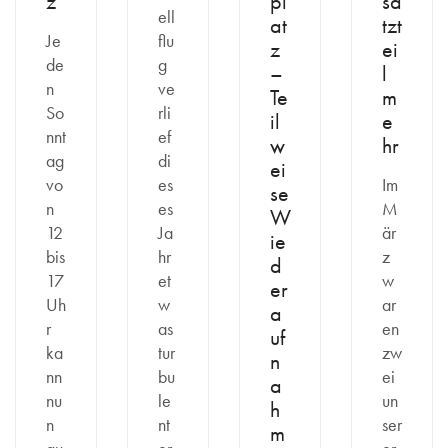
z
pl
sa
ell
at
tzt
Je
flu
z
ei
de
g
–
l
n
ve
Te
m
So
rli
il
e
nnt
ef
w
hr
ag
di
ei
vo
es
Im
se
n
es
M
W
12
Ja
är
ie
bis
hr
z
d
17
et
w
er
Uh
w
ar
a
r
as
en
uf
ka
tur
zw
n
nn
bu
ei
a
nu
le
un
h
n
nt
ser
m