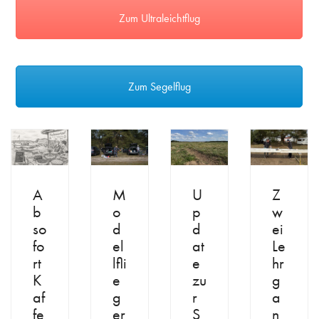
Zum Ultraleichtflug
Zum Segelflug
A
M
U
Z
b
o
p
w
so
d
d
ei
fo
el
at
Le
rt
lfli
e
hr
K
e
zu
g
af
g
r
a
fe
er
S
n