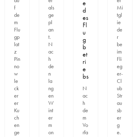
au
er
er
e
f
als
Mi
d
de
ge
tgl
es
m
pl
ie
Fl
Flu
an
de
u
gp
t.
r
g
lat
N
be
b
z
ac
im
et
Pin
h
Fli
ri
no
de
eg
e
w
n
er-
bs
le
la
Cl
ck
ng
N
ub
er
en
ac
Str
er
W
h
au
Ku
int
de
sb
ch
er
m
er
en
m
Vo
g
ge
on
rfa
e.