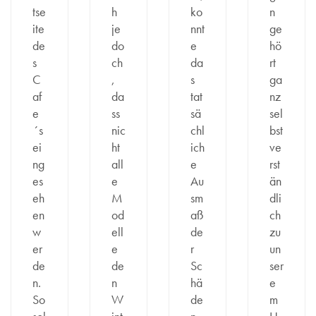
tse
h
ko
n
ite
je
nnt
ge
de
do
e
hö
s
ch
da
rt
C
,
s
ga
af
da
tat
nz
e
ss
sä
sel
´s
nic
chl
bst
ei
ht
ich
ve
ng
all
e
rst
es
e
Au
än
eh
M
sm
dli
en
od
aß
ch
w
ell
de
zu
er
e
r
un
de
de
Sc
ser
n.
n
hä
e
So
W
de
m