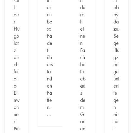
sol
int
n
H
l
er
du
ob
de
un
rc
by
r
be
h
da
Flu
sc
ei
zu.
gp
ha
ne
Se
lat
de
n
ge
z
t
Fa
lflu
au
üb
ch
gz
ch
ers
be
eu
für
ta
tri
ge
di
nd
eb
unt
e
en
au
erl
Ei
ha
s
ie
nw
tte
de
ge
oh
n.
m
n
ne
…
G
ei
r
art
ne
Pin
en
r