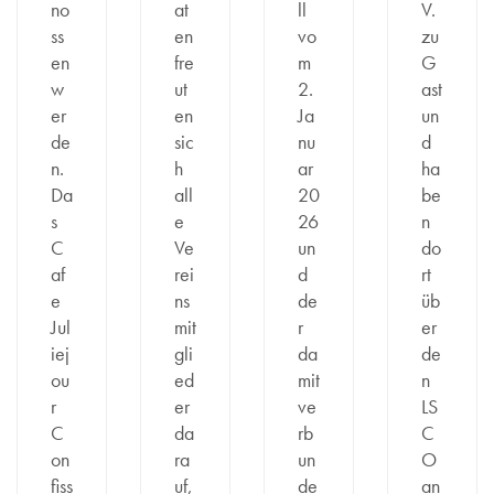
no
at
ll
V.
ss
en
vo
zu
en
fre
m
G
w
ut
2.
ast
er
en
Ja
un
de
sic
nu
d
n.
h
ar
ha
Da
all
20
be
s
e
26
n
C
Ve
un
do
af
rei
d
rt
e
ns
de
üb
Jul
mit
r
er
iej
gli
da
de
ou
ed
mit
n
r
er
ve
LS
C
da
rb
C
on
ra
un
O
fiss
uf,
de
an