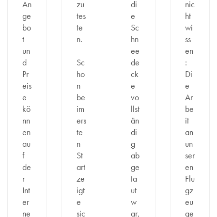
An
zu
di
nic
ge
tes
e
ht
bo
te
Sc
wi
t
n.
hn
ss
un
ee
en
d
Sc
de
:
Pr
ho
ck
Di
eis
n
e
e
e
be
vo
Ar
kö
im
llst
be
nn
ers
än
it
en
te
di
an
au
n
g
un
f
St
ab
ser
de
art
ge
en
r
ze
ta
Flu
Int
igt
ut
gz
er
e
w
eu
ne
sic
ar,
ge