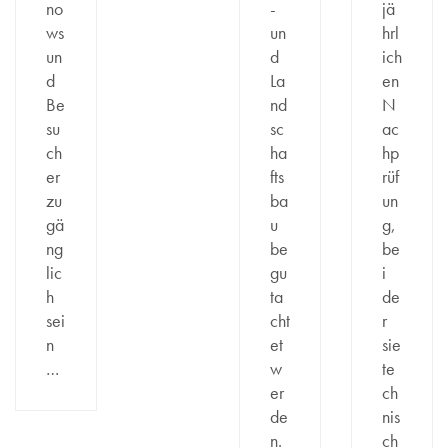
no
-
jä
ws
un
hrl
un
d
ich
d
La
en
Be
nd
N
su
sc
ac
ch
ha
hp
er
fts
rüf
zu
ba
un
gä
u
g,
ng
be
be
lic
gu
i
h
ta
de
sei
cht
r
n
et
sie
…
w
te
er
ch
de
nis
n.
ch