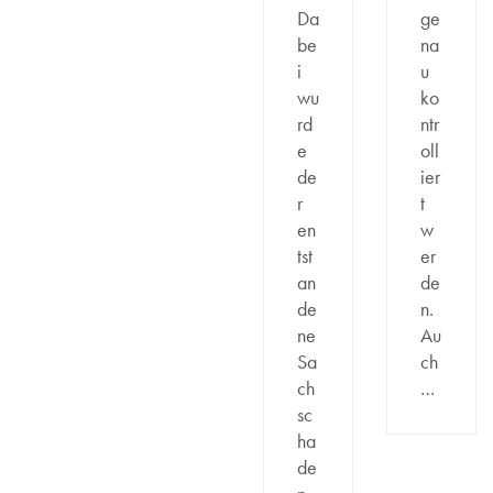
Da
ge
be
na
i
u
wu
ko
rd
ntr
e
oll
de
ier
r
t
en
w
tst
er
an
de
de
n.
ne
Au
Sa
ch
ch
…
sc
ha
de