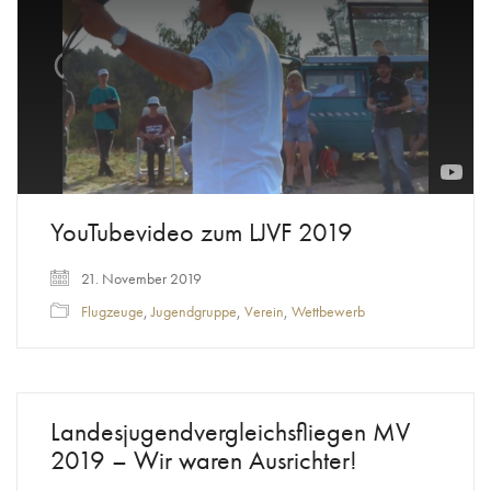
modal
window.
YouTubevideo zum LJVF 2019
21. November 2019
Flugzeuge
,
Jugendgruppe
,
Verein
,
Wettbewerb
Landesjugendvergleichsfliegen MV
2019 – Wir waren Ausrichter!