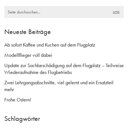
Neueste Beiträge
Ab sofort Kaffee und Kuchen auf dem Flugplatz
Modellflieger voll dabei
Update zur Sachbeschädigung auf dem Flugplatz – Teilweise
Wiederaufnahme des Flugbetriebs
Zwei Lehrgangsabschnitte, viel gelernt und ein Ersatzteil
mehr
Frohe Ostern!
Schlagwörter
"einfach nur geil"
2016
2017
abheben in mv
airbus
aircurve
antenne mv
ask21
astir
astir auf reisen
baden
fk9
fliegen
flugplatz
glider
herausforderung