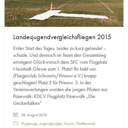
Loaded
:
Unmute
100.00%
Landesjugendvergleichsfliegen 2015
Erster Start des Tages. Leider zu kurz gelandet –
schade. Und dennoch im Team den Gesamtsieg
errungen! Glückwunsch dem SFC vom Flugplatz
Neustadt-Glewe zum 1. Platz! Ihr habt uns
(Fliegerclub Schwerin/Pinnow e.V.) knapp
geschlagen! Platz 2 für Pinnow. 3. in der
Vereinswertungen wurden die jungen Piloten aus
Pasewalk: EDCV Flugplatz Pasewalk „Die
Ueckerfalken“
28. August 2015
Flugzeuge
,
Jugendgruppe
,
Verein
,
Wettbewerb