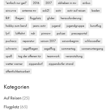
hobby zum beruf
jeans astir
jugend
jugendgruppe
kunstflug
ljvf
luftfahrt
ndr
pinnow
polizei
presseportal
puchacz
reparatur
saison 2017
saisonbeginn
schlossadler
schwerin
segelfliegen
segelflug
sommertag
sonnenuntergang
spaß
tag der offenen tür
teamwork
veranstaltung
wetter werner
zippendorf
zippendorfer strand
öffentlichkeitsarbeit
Kategorien
Auf Reisen
(25)
Flugplatz
(65)
Flugsicherheit
(8)
Flugwetter
(4)