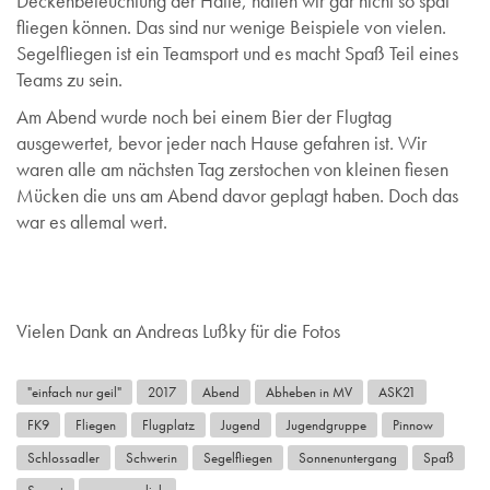
Deckenbeleuchtung der Halle, hätten wir gar nicht so spät
fliegen können. Das sind nur wenige Beispiele von vielen.
Segelfliegen ist ein Teamsport und es macht Spaß Teil eines
Teams zu sein.
Am Abend wurde noch bei einem Bier der Flugtag
ausgewertet, bevor jeder nach Hause gefahren ist. Wir
waren alle am nächsten Tag zerstochen von kleinen fiesen
Mücken die uns am Abend davor geplagt haben. Doch das
war es allemal wert.
Vielen Dank an Andreas Lußky für die Fotos
"einfach nur geil"
2017
Abend
Abheben in MV
ASK21
FK9
Fliegen
Flugplatz
Jugend
Jugendgruppe
Pinnow
Schlossadler
Schwerin
Segelfliegen
Sonnenuntergang
Spaß