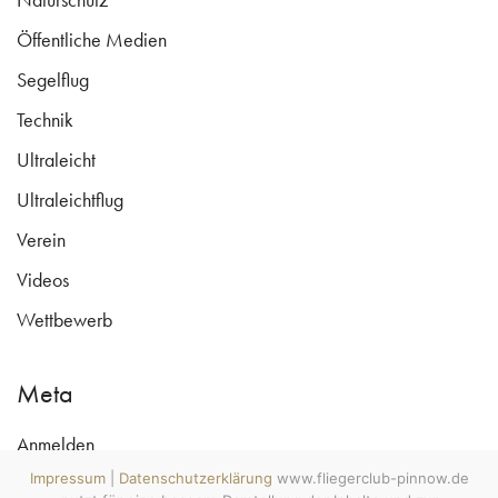
Öffentliche Medien
Segelflug
Technik
Ultraleicht
Ultraleichtflug
Verein
Videos
Wettbewerb
Meta
Anmelden
www.fliegerclub-pinnow.de ©
Copyright 2009 - 2026
Impressum
|
Datenschutzerklärung
www.fliegerclub-pinnow.de
Eintrags-Feed
All rights reserved. Wecke den