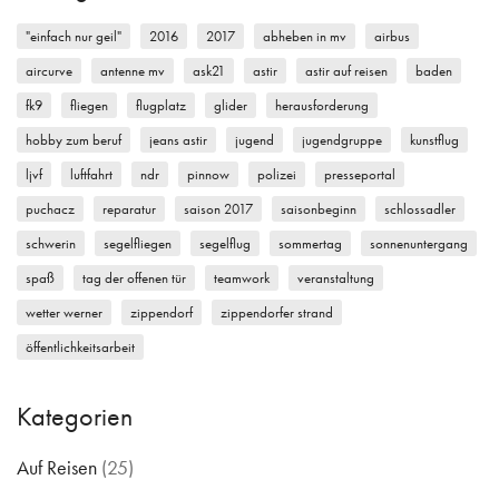
"einfach nur geil"
2016
2017
abheben in mv
airbus
aircurve
antenne mv
ask21
astir
astir auf reisen
baden
fk9
fliegen
flugplatz
glider
herausforderung
hobby zum beruf
jeans astir
jugend
jugendgruppe
kunstflug
ljvf
luftfahrt
ndr
pinnow
polizei
presseportal
puchacz
reparatur
saison 2017
saisonbeginn
schlossadler
schwerin
segelfliegen
segelflug
sommertag
sonnenuntergang
spaß
tag der offenen tür
teamwork
veranstaltung
wetter werner
zippendorf
zippendorfer strand
öffentlichkeitsarbeit
Kategorien
Auf Reisen
(25)