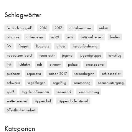
Schlagwörter
"einfach nur geil"
2016
2017
abheben in mv
airbus
aircurve
antenne mv
ask21
astir
astir auf reisen
baden
fk9
fliegen
flugplatz
glider
herausforderung
hobby zum beruf
jeans astir
jugend
jugendgruppe
kunstflug
ljvf
luftfahrt
ndr
pinnow
polizei
presseportal
puchacz
reparatur
saison 2017
saisonbeginn
schlossadler
schwerin
segelfliegen
segelflug
sommertag
sonnenuntergang
spaß
tag der offenen tür
teamwork
veranstaltung
wetter werner
zippendorf
zippendorfer strand
öffentlichkeitsarbeit
Kategorien