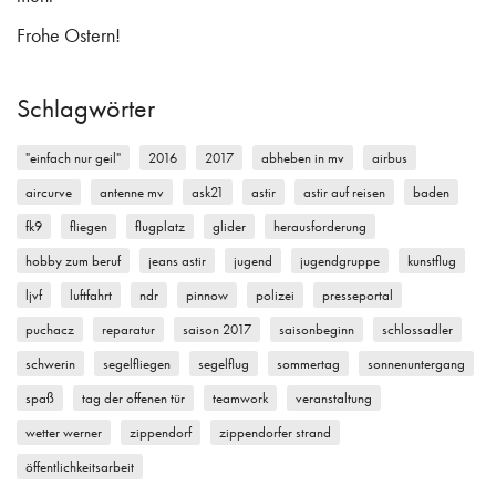
Frohe Ostern!
Schlagwörter
"einfach nur geil"
2016
2017
abheben in mv
airbus
aircurve
antenne mv
ask21
astir
astir auf reisen
baden
fk9
fliegen
flugplatz
glider
herausforderung
hobby zum beruf
jeans astir
jugend
jugendgruppe
kunstflug
ljvf
luftfahrt
ndr
pinnow
polizei
presseportal
puchacz
reparatur
saison 2017
saisonbeginn
schlossadler
schwerin
segelfliegen
segelflug
sommertag
sonnenuntergang
spaß
tag der offenen tür
teamwork
veranstaltung
wetter werner
zippendorf
zippendorfer strand
öffentlichkeitsarbeit