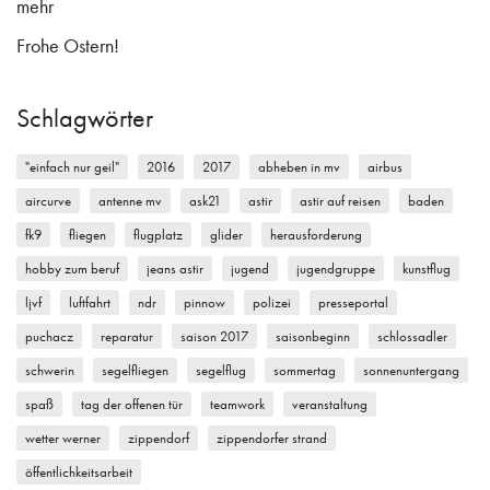
mehr
Frohe Ostern!
Schlagwörter
"einfach nur geil"
2016
2017
abheben in mv
airbus
aircurve
antenne mv
ask21
astir
astir auf reisen
baden
fk9
fliegen
flugplatz
glider
herausforderung
hobby zum beruf
jeans astir
jugend
jugendgruppe
kunstflug
ljvf
luftfahrt
ndr
pinnow
polizei
presseportal
puchacz
reparatur
saison 2017
saisonbeginn
schlossadler
schwerin
segelfliegen
segelflug
sommertag
sonnenuntergang
spaß
tag der offenen tür
teamwork
veranstaltung
wetter werner
zippendorf
zippendorfer strand
öffentlichkeitsarbeit