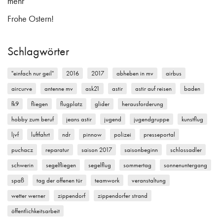
mehr
Frohe Ostern!
Schlagwörter
"einfach nur geil"
2016
2017
abheben in mv
airbus
aircurve
antenne mv
ask21
astir
astir auf reisen
baden
fk9
fliegen
flugplatz
glider
herausforderung
hobby zum beruf
jeans astir
jugend
jugendgruppe
kunstflug
ljvf
luftfahrt
ndr
pinnow
polizei
presseportal
puchacz
reparatur
saison 2017
saisonbeginn
schlossadler
schwerin
segelfliegen
segelflug
sommertag
sonnenuntergang
spaß
tag der offenen tür
teamwork
veranstaltung
wetter werner
zippendorf
zippendorfer strand
öffentlichkeitsarbeit