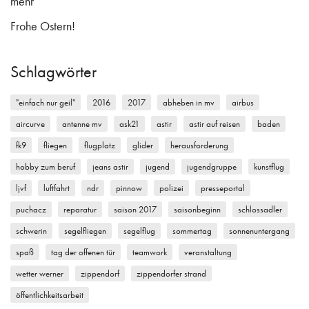
mehr
Frohe Ostern!
Schlagwörter
"einfach nur geil"
2016
2017
abheben in mv
airbus
aircurve
antenne mv
ask21
astir
astir auf reisen
baden
fk9
fliegen
flugplatz
glider
herausforderung
hobby zum beruf
jeans astir
jugend
jugendgruppe
kunstflug
ljvf
luftfahrt
ndr
pinnow
polizei
presseportal
puchacz
reparatur
saison 2017
saisonbeginn
schlossadler
schwerin
segelfliegen
segelflug
sommertag
sonnenuntergang
spaß
tag der offenen tür
teamwork
veranstaltung
wetter werner
zippendorf
zippendorfer strand
öffentlichkeitsarbeit