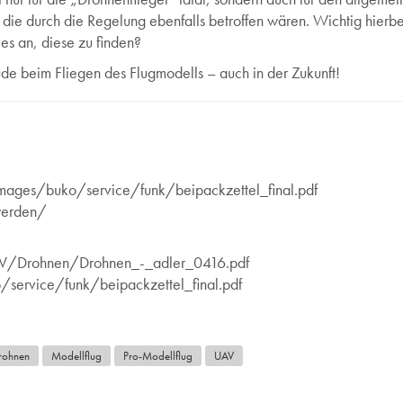
e durch die Regelung ebenfalls betroffen wären. Wichtig hierbei 
 es an, diese zu finden?
de beim Fliegen des Flugmodells – auch in der Zukunft!
images/buko/service/funk/beipackzettel_final.pdf
-werden/
V/Drohnen/Drohnen_-_adler_0416.pdf
service/funk/beipackzettel_final.pdf
rohnen
Modellflug
Pro-Modellflug
UAV