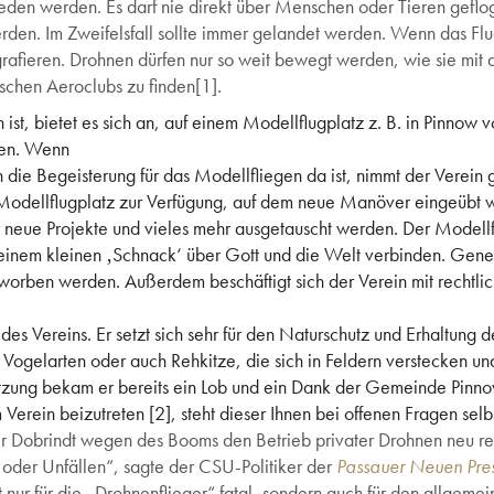
emieden werden. Es darf nie direkt über Menschen oder Tieren ge
den. Im Zweifelsfall sollte immer gelandet werden. Wenn das Flu
rafieren. Drohnen dürfen nur so weit bewegt werden, wie sie mit d
tschen Aeroclubs zu finden[1].
ist, bietet es sich an, auf einem Modellflugplatz z. B. in Pinnow 
len. Wenn
 die Begeisterung für das Modellfliegen da ist, nimmt der Verein 
Modellflugplatz zur Verfügung, auf dem neue Manöver eingeübt w
 neue Projekte und vieles mehr ausgetauscht werden. Der Modell
 einem kleinen ‚Schnack‘ über Gott und die Welt verbinden. Gene
worben werden. Außerdem beschäftigt sich der Verein mit rechtli
r des Vereins. Er setzt sich sehr für den Naturschutz und Erhaltun
Vogelarten oder auch Rehkitze, die sich in Feldern verstecken un
stützung bekam er bereits ein Lob und ein Dank der Gemeinde Pin
 Verein beizutreten [2], steht dieser Ihnen bei offenen Fragen selb
r Dobrindt wegen des Booms den Betrieb privater Drohnen neu r
 oder Unfällen“, sagte der CSU-Politiker der
Passauer Neuen Pre
 nur für die „Drohnenflieger“ fatal, sondern auch für den allgem