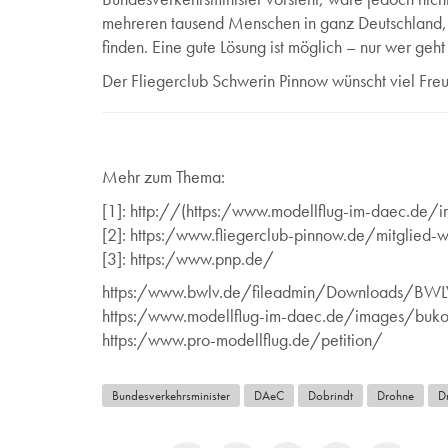
mehreren tausend Menschen in ganz Deutschland, di
finden. Eine gute Lösung ist möglich – nur wer geht
Der Fliegerclub Schwerin Pinnow wünscht viel Freu
Mehr zum Thema:
[1]: http://(https:/www.modellflug-im-daec.de/
[2]: https:/www.fliegerclub-pinnow.de/mitglied
[3]: https:/www.pnp.de/
https:/www.bwlv.de/fileadmin/Downloads/BWL
https:/www.modellflug-im-daec.de/images/buko/
https:/www.pro-modellflug.de/petition/
Bundesverkehrsminister
DAeC
Dobrindt
Drohne
D