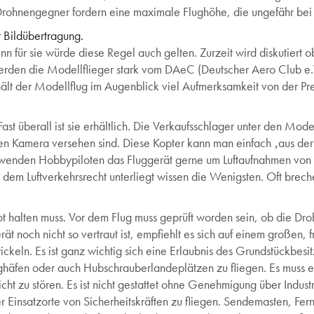
 Drohnengegner fordern eine maximale Flughöhe, die ungefähr bei 
 Bildübertragung.
nn für sie würde diese Regel auch gelten. Zurzeit wird diskutiert 
rden die Modellflieger stark vom DAeC (Deutscher Aero Club e.V.
rhält der Modellflug im Augenblick viel Aufmerksamkeit von der P
Fast überall ist sie erhältlich. Die Verkaufsschlager unter den Mo
en Kamera versehen sind. Diese Kopter kann man einfach ‚aus der
wenden Hobbypiloten das Fluggerät gerne um Luftaufnahmen von
dem Luftverkehrsrecht unterliegt wissen die Wenigsten. Oft brech
lot halten muss. Vor dem Flug muss geprüft worden sein, ob die Dr
ät noch nicht so vertraut ist, empfiehlt es sich auf einem großen,
ckeln. Es ist ganz wichtig sich eine Erlaubnis des Grundstückbesit
lughäfen oder auch Hubschrauberlandeplätzen zu fliegen. Es muss
t zu stören. Es ist nicht gestattet ohne Genehmigung über Industr
der Einsatzorte von Sicherheitskräften zu fliegen. Sendemasten, 