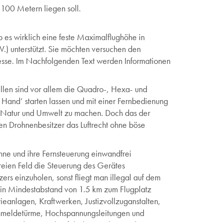
100 Metern liegen soll.
ob es wirklich eine feste Maximalflughöhe in
) unterstützt. Sie möchten versuchen den
resse. Im Nachfolgenden Text werden Informationen
dellen sind vor allem die Quadro-, Hexa- und
 Hand‘ starten lassen und mit einer Fernbedienung
 Natur und Umwelt zu machen. Doch das der
en Drohnenbesitzer das Luftrecht ohne böse
ohne und ihre Fernsteuerung einwandfrei
 freien Feld die Steuerung des Gerätes
zers einzuholen, sonst fliegt man illegal auf dem
 ein Mindestabstand von 1.5 km zum Flugplatz
ieanlagen, Kraftwerken, Justizvollzuganstalten,
Fernmeldetürme, Hochspannungsleitungen und