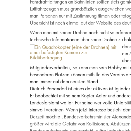
Fahrdrahtleitungen an Bahnlinien sollten stets g
Luftfahrzeugen muss grundsätzlich ausgewichen wer
man Personen nur mit Zustimmung filmen oder fotog
Übersicht ist noch einmal auf der Website des deu
Wenn man mit seiner Drohne noch nicht so erfahren 
technische Informationen über seine Drohne zu ho
dann
ein 
über
Mitgliederverhältnis, so kann man sein Hobby mit
besonderen Plätzen können mithilfe des Vereins er
man immer auf dem neusten Stand.
Dietrich Papendorf ist eines der aktiven Mitgliede
Er beobachtet mit seinem Kopter Adler und andere 
Landesforstamt weiter. Für seine wertvolle Unter
sinnvoll vereinen. Wenn jetzt Interesse besteht dem
Derzeit möchte „Bundesverkehrsminister Alexande
größer wird die Gefahr von Kollisionen, Abstürzen
Bundesverkehrsminister vorsieht, wäre jedoch nicht