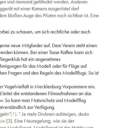
flogen und niemand gefährdet werden. Anderen
ggerät mit einer Kamera ausgerüstet darf
em bloßen Auge des Piloten noch sichtbar ist. Eine
vorbei zu schauen, um sich rechtliche oder auch
gerne neue Mitglieder auf. Dem Verein steht einen
erden können. Bei einer Tasse Kaffee kann sich
fliegerklub hat ein angenehmes
hmigungen für das Modell oder für Flüge auf
chen Fragen und den Regeln des Modellflugs. So ist
g der Vogelvielfalt in Mecklenburg Vorpommern ein.
d leitet die entstandenen Filmaufnahmen an das
now. So kann man Naturschutz und Modellflug
stverständlich zur Verfügung.
egeln“
[1]
. “ Je mehr Drohnen aufsteigen, desto
sse
[3]. Eine Neuregelung, wie sie der
einen Modellsport. Modellsport ist das Hobby von