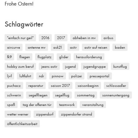
Frohe Ostern!
Schlagwörter
"einfach nur geil"
2016
2017
abheben in mv
airbus
aircurve
antenne mv
ask21
astir
astir auf reisen
baden
fk9
fliegen
flugplatz
glider
herausforderung
hobby zum beruf
jeans astir
jugend
jugendgruppe
kunstflug
ljvf
luftfahrt
ndr
pinnow
polizei
presseportal
puchacz
reparatur
saison 2017
saisonbeginn
schlossadler
schwerin
segelfliegen
segelflug
sommertag
sonnenuntergang
spaß
tag der offenen tür
teamwork
veranstaltung
wetter werner
zippendorf
zippendorfer strand
öffentlichkeitsarbeit