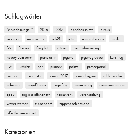
Schlagwörter
"einfach nur geil"
2016
2017
abheben in mv
airbus
aircurve
antenne mv
ask21
astir
astir auf reisen
baden
fk9
fliegen
flugplatz
glider
herausforderung
hobby zum beruf
jeans astir
jugend
jugendgruppe
kunstflug
ljvf
luftfahrt
ndr
pinnow
polizei
presseportal
puchacz
reparatur
saison 2017
saisonbeginn
schlossadler
schwerin
segelfliegen
segelflug
sommertag
sonnenuntergang
spaß
tag der offenen tür
teamwork
veranstaltung
wetter werner
zippendorf
zippendorfer strand
öffentlichkeitsarbeit
Kategorien