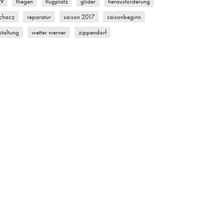
k9
fliegen
flugplatz
glider
herausforderung
chacz
reparatur
saison 2017
saisonbeginn
staltung
wetter werner
zippendorf