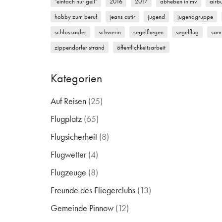
"einfach nur geil"
2016
2017
abheben in mv
airb
hobby zum beruf
jeans astir
jugend
jugendgruppe
schlossadler
schwerin
segelfliegen
segelflug
som
zippendorfer strand
öffentlichkeitsarbeit
Kategorien
Auf Reisen
(25)
Flugplatz
(65)
Flugsicherheit
(8)
Flugwetter
(4)
Flugzeuge
(8)
Freunde des Fliegerclubs
(13)
Gemeinde Pinnow
(12)