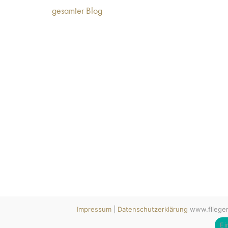
gesamter Blog
Impressum
|
Datenschutzerklärung
www.fliegerc
Ei
www.fliegerclub-pinnow.de © Copyright 2009 - 2026