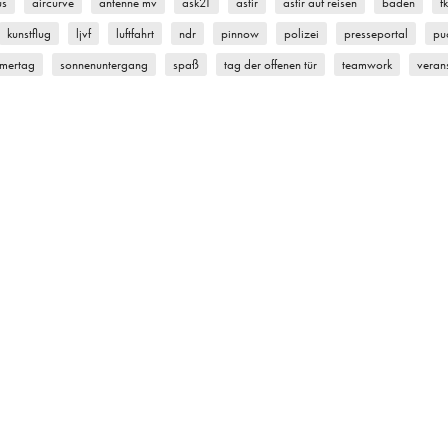
us
aircurve
antenne mv
ask21
astir
astir auf reisen
baden
f
kunstflug
ljvf
luftfahrt
ndr
pinnow
polizei
presseportal
pu
mertag
sonnenuntergang
spaß
tag der offenen tür
teamwork
veran