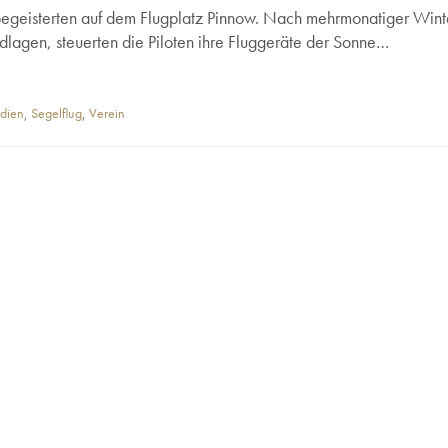
hrtbegeisterten auf dem Flugplatz Pinnow. Nach mehrmonatiger Win
ndlagen, steuerten die Piloten ihre Fluggeräte der Sonne…
edien
,
Segelflug
,
Verein