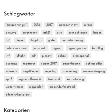
Schlagwörter
"einfach nur geil"
2016
2017
abheben in mv
airbus
aircurve
antenne mv
ask21
astir
astir auf reisen
baden
fk9
fliegen
flugplatz
glider
herausforderung
hobby zum beruf
jeans astir
jugend
jugendgruppe
kunstflug
ljvf
luftfahrt
ndr
pinnow
polizei
presseportal
puchacz
reparatur
saison 2017
saisonbeginn
schlossadler
schwerin
segelfliegen
segelflug
sommertag
sonnenuntergang
spaß
tag der offenen tür
teamwork
veranstaltung
wetter werner
zippendorf
zippendorfer strand
öffentlichkeitsarbeit
Kategorien