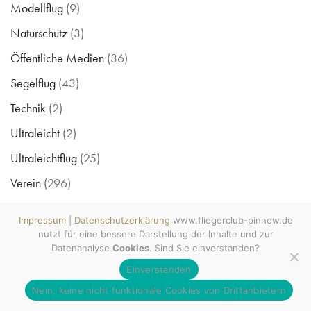
Modellflug
(9)
Naturschutz
(3)
Öffentliche Medien
(36)
Segelflug
(43)
Technik
(2)
Ultraleicht
(2)
Ultraleichtflug
(25)
Verein
(296)
Videos
(4)
www.fliegerclub-pinnow.de ©
Copyright 2009 - 2026
Impressum
|
Datenschutzerklärung
www.fliegerclub-pinnow.de
All rights reserved. Wecke den
Wettbewerb
(3)
nutzt für eine bessere Darstellung der Inhalte und zur
Luftsportler in Dir! MV tut gut.
#mvtutgut #soobock
Datenanalyse
Cookies
. Sind Sie einverstanden?
#lebenshauptstadt
Einverstanden
gesamter Blog
Impressum
Datenschutzerklärung
|
Nein, keine nicht funktionale Cookies von Drittanbietern