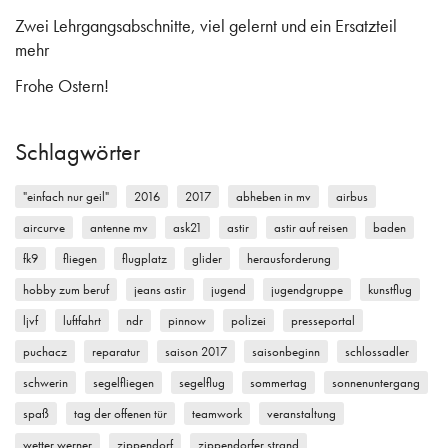
Zwei Lehrgangsabschnitte, viel gelernt und ein Ersatzteil
mehr
Frohe Ostern!
Schlagwörter
"einfach nur geil"
2016
2017
abheben in mv
airbus
aircurve
antenne mv
ask21
astir
astir auf reisen
baden
fk9
fliegen
flugplatz
glider
herausforderung
hobby zum beruf
jeans astir
jugend
jugendgruppe
kunstflug
ljvf
luftfahrt
ndr
pinnow
polizei
presseportal
puchacz
reparatur
saison 2017
saisonbeginn
schlossadler
schwerin
segelfliegen
segelflug
sommertag
sonnenuntergang
spaß
tag der offenen tür
teamwork
veranstaltung
wetter werner
zippendorf
zippendorfer strand