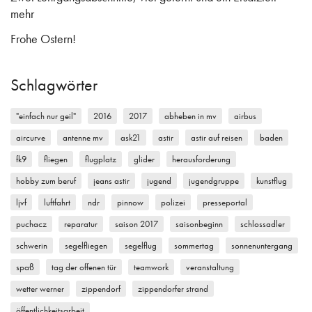
mehr
Frohe Ostern!
Schlagwörter
"einfach nur geil"
2016
2017
abheben in mv
airbus
aircurve
antenne mv
ask21
astir
astir auf reisen
baden
fk9
fliegen
flugplatz
glider
herausforderung
hobby zum beruf
jeans astir
jugend
jugendgruppe
kunstflug
ljvf
luftfahrt
ndr
pinnow
polizei
presseportal
puchacz
reparatur
saison 2017
saisonbeginn
schlossadler
schwerin
segelfliegen
segelflug
sommertag
sonnenuntergang
spaß
tag der offenen tür
teamwork
veranstaltung
wetter werner
zippendorf
zippendorfer strand
öffentlichkeitsarbeit