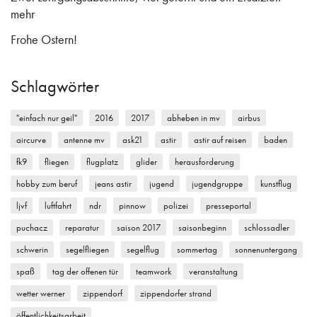
mehr
Frohe Ostern!
Schlagwörter
"einfach nur geil"
2016
2017
abheben in mv
airbus
aircurve
antenne mv
ask21
astir
astir auf reisen
baden
fk9
fliegen
flugplatz
glider
herausforderung
hobby zum beruf
jeans astir
jugend
jugendgruppe
kunstflug
ljvf
luftfahrt
ndr
pinnow
polizei
presseportal
puchacz
reparatur
saison 2017
saisonbeginn
schlossadler
schwerin
segelfliegen
segelflug
sommertag
sonnenuntergang
spaß
tag der offenen tür
teamwork
veranstaltung
wetter werner
zippendorf
zippendorfer strand
öffentlichkeitsarbeit