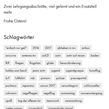
Zwei Lehrgangsabschnitte, viel gelernt und ein Ersatzteil
mehr
Frohe Ostern!
Schlagwörter
"einfach nur geil"
2016
2017
abheben in mv
airbus
aircurve
antenne mv
ask21
astir
astir auf reisen
baden
fk9
fliegen
flugplatz
glider
herausforderung
hobby zum beruf
jeans astir
jugend
jugendgruppe
kunstflug
ljvf
luftfahrt
ndr
pinnow
polizei
presseportal
puchacz
reparatur
saison 2017
saisonbeginn
schlossadler
schwerin
segelfliegen
segelflug
sommertag
sonnenuntergang
spaß
tag der offenen tür
teamwork
veranstaltung
wetter werner
zippendorf
zippendorfer strand