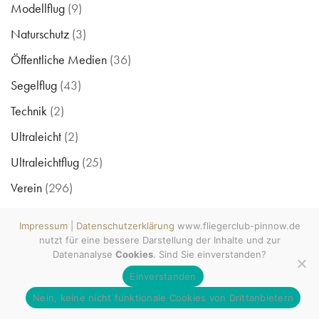
Modellflug
(9)
Naturschutz
(3)
Öffentliche Medien
(36)
Segelflug
(43)
Technik
(2)
Ultraleicht
(2)
Ultraleichtflug
(25)
Verein
(296)
Videos
(4)
www.fliegerclub-pinnow.de ©
Copyright 2009 - 2026
Impressum
|
Datenschutzerklärung
www.fliegerclub-pinnow.de
All rights reserved. Wecke den
Wettbewerb
(3)
nutzt für eine bessere Darstellung der Inhalte und zur
Luftsportler in Dir! MV tut gut.
#mvtutgut #soobock
Datenanalyse
Cookies
. Sind Sie einverstanden?
#lebenshauptstadt
Einverstanden
gesamter Blog
Impressum
Datenschutzerklärung
|
Nein, keine nicht funktionale Cookies von Drittanbietern