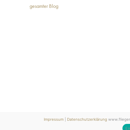
gesamter Blog
Impressum
|
Datenschutzerklärung
www.fliegerc
Ei
www.fliegerclub-pinnow.de © Copyright 2009 - 2026