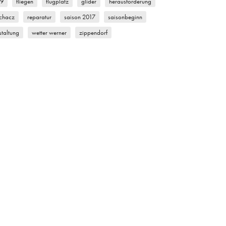
k9
fliegen
flugplatz
glider
herausforderung
chacz
reparatur
saison 2017
saisonbeginn
staltung
wetter werner
zippendorf