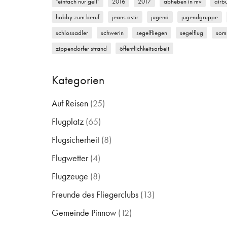
"einfach nur geil"
2016
2017
abheben in mv
airb
hobby zum beruf
jeans astir
jugend
jugendgruppe
schlossadler
schwerin
segelfliegen
segelflug
som
zippendorfer strand
öffentlichkeitsarbeit
Kategorien
Auf Reisen
(25)
Flugplatz
(65)
Flugsicherheit
(8)
Flugwetter
(4)
Flugzeuge
(8)
Freunde des Fliegerclubs
(13)
Gemeinde Pinnow
(12)