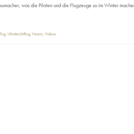
chumacher, was die Piloten und die Flugzeuge so im Winter machen
flug
,
Ultraleichtflug
,
Verein
,
Videos