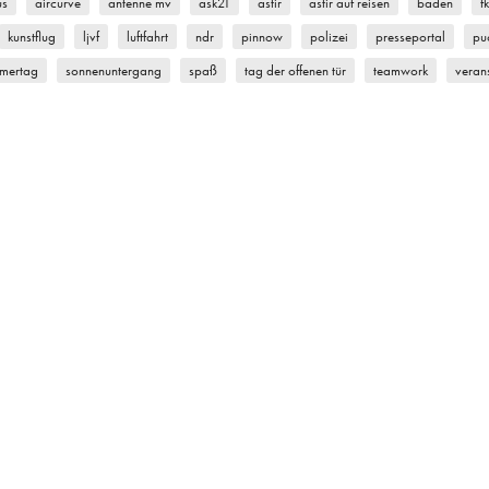
us
aircurve
antenne mv
ask21
astir
astir auf reisen
baden
f
kunstflug
ljvf
luftfahrt
ndr
pinnow
polizei
presseportal
pu
mertag
sonnenuntergang
spaß
tag der offenen tür
teamwork
veran