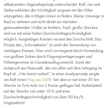
altbekannten Sägezahnprinzip unterscheidet. Ralf, Jan und
Stefan erklärten die Wichtigkeit sorgsam mit der Höhe
umzugehen, die richtigen Linien zu finden, kleine Umwege in
Kauf zu nehmen und nicht direkt zur nächsten
gutaussehenden Wolke zu brettern. Fazit: große Strecken
sind nur mit einer hohen Durchschnittsgeschwindigkeit
möglich. Ausgiebiges Kreisen versaut den Durchschnitt. Das
Prinzip des „Schwabbelns“ ist somit die Vermeidung von
unnötigem Kreisen. Dies wird vorwiegend durch Vermeidung
von großem Sinken durch Flugwegverlagerungen und
Höhengewinne im Geradeausflug erreicht. Somit der
Leitspruch aus Pasewalk, der uns allen seit dem Lehrgang im
Kopf ist: „Wer kreist verliert“. In einer Analyserunde zeigte
uns Ralf einen
Flug aus 2009
, bei dem er auf einer 311 km
Strecke im Twin Astir nur 5 Kreise geflogen hat. Kurbelanteil
auf der Strecke von unter 10 % und eine
Durchschnittsgeschwindigkeit von über 90 km/h.
Unglaublich!