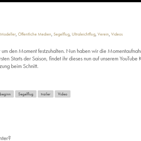
Modeller
,
Öffentliche Medien
,
Segelflug
,
Ultraleichtflug
,
Verein
,
Videos
 um den Moment festzuhalten. Nun haben wir die Momentaufnahm
rsten Starts der Saison, findet ihr dieses nun auf unserem YouTube 
zung beim Schnitt.
beginn
Segelflug
trailer
Video
nter?