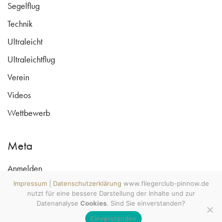
Segelflug
Technik
Ultraleicht
Ultraleichtflug
Verein
Videos
Wettbewerb
Meta
Anmelden
www.fliegerclub-pinnow.de ©
Copyright 2009 - 2026
Impressum
|
Datenschutzerklärung
www.fliegerclub-pinnow.de
Eintrags-Feed
All rights reserved. Wecke den
nutzt für eine bessere Darstellung der Inhalte und zur
Luftsportler in Dir! MV tut gut.
Kommentar-Feed
#mvtutgut #soobock
Datenanalyse
Cookies
. Sind Sie einverstanden?
#lebenshauptstadt
Einverstanden
WordPress.org