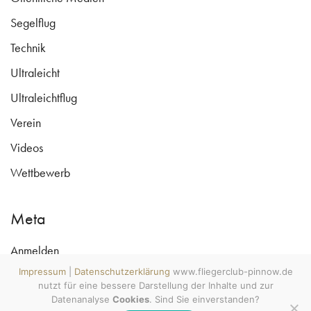
Segelflug
Technik
Ultraleicht
Ultraleichtflug
Verein
Videos
Wettbewerb
Meta
Anmelden
www.fliegerclub-pinnow.de ©
Copyright 2009 - 2026
Impressum
|
Datenschutzerklärung
www.fliegerclub-pinnow.de
Eintrags-Feed
All rights reserved. Wecke den
nutzt für eine bessere Darstellung der Inhalte und zur
Luftsportler in Dir! MV tut gut.
Kommentar-Feed
#mvtutgut #soobock
Datenanalyse
Cookies
. Sind Sie einverstanden?
#lebenshauptstadt