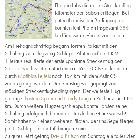
Fliegerclubs die ersten Streckenflug
Kilometer der Saison erfliegen. Bei
guten thermischen Bedingungen
konnten fünf Piloten insgesamt
586
km
für unseren Verein verbuchen.
Am Freitagnachmittag begann Torsten Pallauf mit der
Schulung zum Flugzeug-Schlepp-Piloten auf der FK 9.
Hieraus resultierte der erste spontane Streckenflug der
Saison: Nach spätem Start um ca. 16:00 Ortszeit konnten
durch
Matthias Leifels
noch 167 km mit dem Astir CS
zurückgelegt werden. Der Samstag war geprägt von
mässigen Streckenflugbedingungen. Der weiteste Flug
gelang
Christian Speer und Hardy Lang
im Puchacz mit 130
km. Durch weitere Flugzeugschlepps konnte Torsten seine
Schulung erfolgreich beenden. Herzlichen Glückwunsch!
Somit haben wir einen weiteren Piloten, der uns Segelflieger
per F-Schlepp in die Luft bringen kann.
Zu guter Letzt gelang
David Britsch
am Sonntag ein toller vier