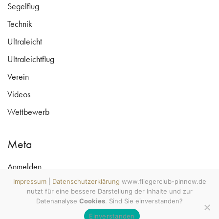
Segelflug
Technik
Ultraleicht
Ultraleichtflug
Verein
Videos
Wettbewerb
Meta
Anmelden
www.fliegerclub-pinnow.de ©
Copyright 2009 - 2026
Impressum
|
Datenschutzerklärung
www.fliegerclub-pinnow.de
Eintrags-Feed
All rights reserved. Wecke den
nutzt für eine bessere Darstellung der Inhalte und zur
Luftsportler in Dir! MV tut gut.
Kommentar-Feed
#mvtutgut #soobock
Datenanalyse
Cookies
. Sind Sie einverstanden?
#lebenshauptstadt
Einverstanden