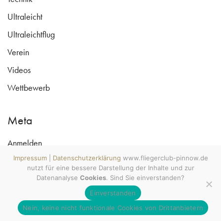
Ultraleicht
Ultraleichtflug
Verein
Videos
Wettbewerb
Meta
Anmelden
www.fliegerclub-pinnow.de ©
Copyright 2009 - 2026
Impressum
|
Datenschutzerklärung
www.fliegerclub-pinnow.de
Eintrags-Feed
All rights reserved. Wecke den
nutzt für eine bessere Darstellung der Inhalte und zur
Luftsportler in Dir! MV tut gut.
Kommentar-Feed
#mvtutgut #soobock
Datenanalyse
Cookies
. Sind Sie einverstanden?
#lebenshauptstadt
Einverstanden
WordPress.org
Impressum
Datenschutzerklärung
|
Nein, keine nicht funktionale Cookies von Drittanbietern