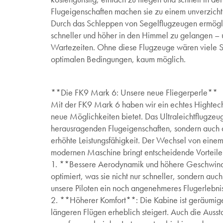
Flugeigenschaften machen sie zu einem unverzich
Durch das Schleppen von Segelflugzeugen ermögli
schneller und höher in den Himmel zu gelangen –
Wartezeiten. Ohne diese Flugzeuge wären viele S
optimalen Bedingungen, kaum möglich.
**Die FK9 Mark 6: Unsere neue Fliegerperle**
Mit der FK9 Mark 6 haben wir ein echtes Hightech
neue Möglichkeiten bietet. Das Ultraleichtflugzeug
herausragenden Flugeigenschaften, sondern auch 
erhöhte Leistungsfähigkeit. Der Wechsel von einem 
modernen Maschine bringt entscheidende Vorteile
1. **Bessere Aerodynamik und höhere Geschwindi
optimiert, was sie nicht nur schneller, sondern auch 
unsere Piloten ein noch angenehmeres Flugerlebnis
2. **Höherer Komfort**: Die Kabine ist geräumiger
längeren Flügen erheblich steigert. Auch die Ausst