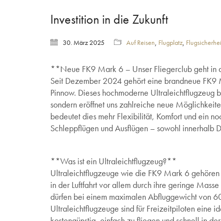
Investition in die Zukunft
30. März 2025
Auf Reisen
,
Flugplatz
,
Flugsicherhei
**Neue FK9 Mark 6 – Unser Fliegerclub geht in d
Seit Dezember 2024 gehört eine brandneue FK9 Ma
Pinnow. Dieses hochmoderne Ultraleichtflugzeug bri
sondern eröffnet uns zahlreiche neue Möglichkeiten 
bedeutet dies mehr Flexibilität, Komfort und ein n
Schleppflügen und Ausflügen – sowohl innerhalb D
**Was ist ein Ultraleichtflugzeug?**
Ultraleichtflugzeuge wie die FK9 Mark 6 gehören
in der Luftfahrt vor allem durch ihre geringe Mas
dürfen bei einem maximalen Abfluggewicht von 600
Ultraleichtflugzeuge sind für Freizeitpiloten eine 
kostengünstig, einfach zu fliegen und schnell in d