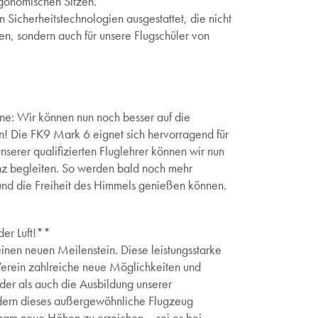
rgonomischen Sitzen.
 Sicherheitstechnologien ausgestattet, die nicht
hen, sondern auch für unsere Flugschüler von
ne: Wir können nun noch besser auf die
n! Die FK9 Mark 6 eignet sich hervorragend für
nserer qualifizierten Fluglehrer können wir nun
nz begleiten. So werden bald noch mehr
n und die Freiheit des Himmels genießen können.
der Luft!**
inen neuen Meilenstein. Diese leistungsstarke
 Verein zahlreiche neue Möglichkeiten und
der als auch die Ausbildung unserer
iedern dieses außergewöhnliche Flugzeug
sam neue Höhen zu erreichen – sei es bei