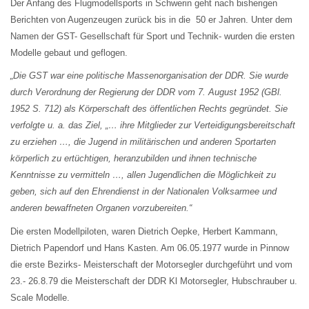
Der Anfang des Flugmodellsports in Schwerin geht nach bisherigen
Berichten von Augenzeugen zurück bis in die 50 er Jahren. Unter dem
Namen der GST- Gesellschaft für Sport und Technik- wurden die ersten
Modelle gebaut und geflogen.
„Die GST war eine politische Massenorganisation der DDR. Sie wurde
durch Verordnung der Regierung der DDR vom 7. August 1952 (GBl.
1952 S. 712) als Körperschaft des öffentlichen Rechts gegründet. Sie
verfolgte u. a. das Ziel, „… ihre Mitglieder zur Verteidigungsbereitschaft
zu erziehen …, die Jugend in militärischen und anderen Sportarten
körperlich zu ertüchtigen, heranzubilden und ihnen technische
Kenntnisse zu vermitteln …, allen Jugendlichen die Möglichkeit zu
geben, sich auf den Ehrendienst in der Nationalen Volksarmee und
anderen bewaffneten Organen vorzubereiten.“
Die ersten Modellpiloten, waren Dietrich Oepke, Herbert Kammann,
Dietrich Papendorf und Hans Kasten. Am 06.05.1977 wurde in Pinnow
die erste Bezirks- Meisterschaft der Motorsegler durchgeführt und vom
23.- 26.8.79 die Meisterschaft der DDR Kl Motorsegler, Hubschrauber u.
Scale Modelle.