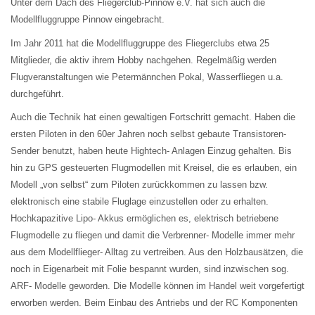
Unter dem Dach des Fliegerclub-Pinnow e.V. hat sich auch die
Modellfluggruppe Pinnow eingebracht.
Im Jahr 2011 hat die Modellfluggruppe des Fliegerclubs etwa 25
Mitglieder, die aktiv ihrem Hobby nachgehen. Regelmäßig werden
Flugveranstaltungen wie Petermännchen Pokal, Wasserfliegen u.a.
durchgeführt.
Auch die Technik hat einen gewaltigen Fortschritt gemacht. Haben die
ersten Piloten in den 60er Jahren noch selbst gebaute Transistoren-
Sender benutzt, haben heute Hightech- Anlagen Einzug gehalten. Bis
hin zu GPS gesteuerten Flugmodellen mit Kreisel, die es erlauben, ein
Modell „von selbst“ zum Piloten zurückkommen zu lassen bzw.
elektronisch eine stabile Fluglage einzustellen oder zu erhalten.
Hochkapazitive Lipo- Akkus ermöglichen es, elektrisch betriebene
Flugmodelle zu fliegen und damit die Verbrenner- Modelle immer mehr
aus dem Modellflieger- Alltag zu vertreiben. Aus den Holzbausätzen, die
noch in Eigenarbeit mit Folie bespannt wurden, sind inzwischen sog.
ARF- Modelle geworden. Die Modelle können im Handel weit vorgefertigt
erworben werden. Beim Einbau des Antriebs und der RC Komponenten